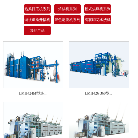
热风打底机系列
焙烘机系列
松式烘燥机系列
绳状退捻开幅机
显色皂洗机系列
绳状印花水洗机
系列
系列
其他产品
LMH424M型热...
LMH426-360型...